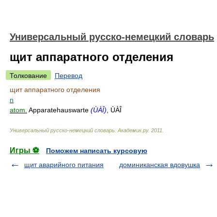
Универсальный русско-немецкий словарь
щит аппаратного отделения
Толкование
Перевод
щит аппаратного отделения
n
atom.
Apparatehauswarte
(ÙÀÎ)
, ÙÀÎ
Универсальный русско-немецкий словарь
.
Академик.ру
.
2011
.
Игры ⚽
Поможем написать курсовую
щит аварийного питания
доминиканская вдовушка